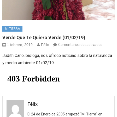
MI TIERRA
Verde Que Te Quiero Verde (01/02/19)
en
1 febrero, 2019
Félix
Comentarios desactivados
Verde
Judith Cano, bióloga, nos ofrece noticias sobre la naturaleza
que
y medio ambiente 01/02/19
te
quiero
verde
(01/02/1
Félix
El 24 de Enero de 2005 empezó “Mi Tierra” en