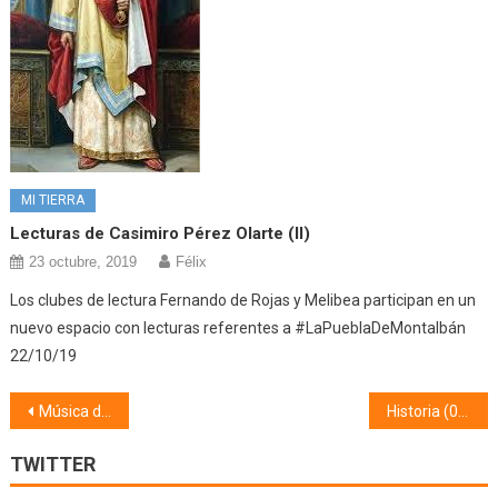
MI TIERRA
Lecturas de Casimiro Pérez Olarte (II)
23 octubre, 2019
Félix
Los clubes de lectura Fernando de Rojas y Melibea participan en un
nuevo espacio con lecturas referentes a #LaPueblaDeMontalbán
22/10/19
Navegación
Música de cine (31/01/19)
Historia (04/02/19) Reino de Castilla
de
TWITTER