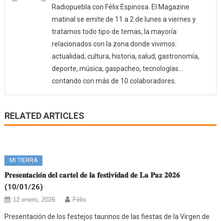
Radiopuebla con Félix Espinosa. El Magazine
matinal se emite de 11 a 2 de lunes a viernes y
tratamos todo tipo de temas, la mayoría
relacionados con la zona donde vivimos:
actualidad, cultura, historia, salud, gastronomía,
deporte, música, gaspacheo, tecnologías…
contando con más de 10 colaboradores.
RELATED ARTICLES
MI TIERRA
𝐏𝐫𝐞𝐬𝐞𝐧𝐭𝐚𝐜𝐢𝐨́𝐧 𝐝𝐞𝐥 𝐜𝐚𝐫𝐭𝐞𝐥 𝐝𝐞 𝐥𝐚 𝐟𝐞𝐬𝐭𝐢𝐯𝐢𝐝𝐚𝐝 𝐝𝐞 𝐋𝐚 𝐏𝐚𝐳 𝟐𝟎𝟐𝟔
(10/01/26)
12 enero, 2026
Félix
Presentación de los festejos taurinos de las fiestas de la Virgen de