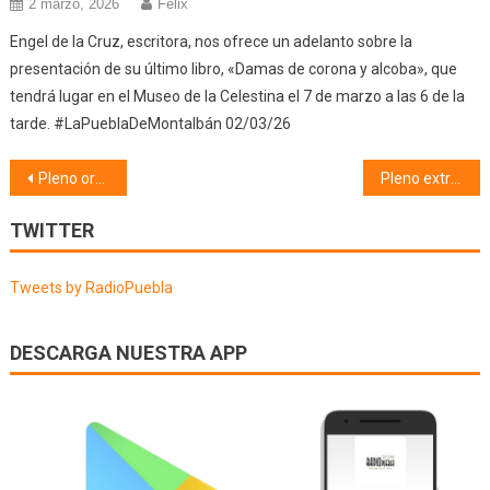
2 marzo, 2026
Félix
Engel de la Cruz, escritora, nos ofrece un adelanto sobre la
presentación de su último libro, «Damas de corona y alcoba», que
tendrá lugar en el Museo de la Celestina el 7 de marzo a las 6 de la
tarde. #LaPueblaDeMontalbán 02/03/26
Navegación
Pleno ordinario (29/01/19) 1ª Parte
Pleno extraordinario (29/01/19)
de
TWITTER
entradas
Tweets by RadioPuebla
DESCARGA NUESTRA APP