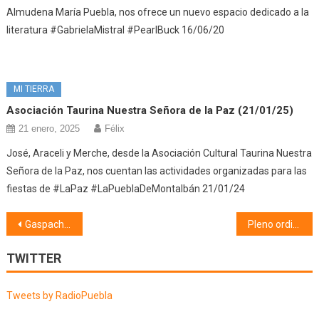
Almudena María Puebla, nos ofrece un nuevo espacio dedicado a la
literatura #GabrielaMistral #PearlBuck 16/06/20
MI TIERRA
Asociación Taurina Nuestra Señora de la Paz (21/01/25)
21 enero, 2025
Félix
José, Araceli y Merche, desde la Asociación Cultural Taurina Nuestra
Señora de la Paz, nos cuentan las actividades organizadas para las
fiestas de #LaPaz #LaPueblaDeMontalbán 21/01/24
Navegación
Gaspacheo nacional, internacional y otras curiosidades (29/01/19)
Pleno ordinario (29/01/19) 1ª Parte
de
TWITTER
entradas
Tweets by RadioPuebla