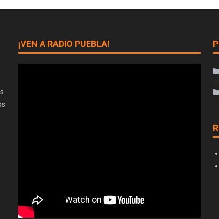
¡VEN A RADIO PUEBLA!
P
as
os
R