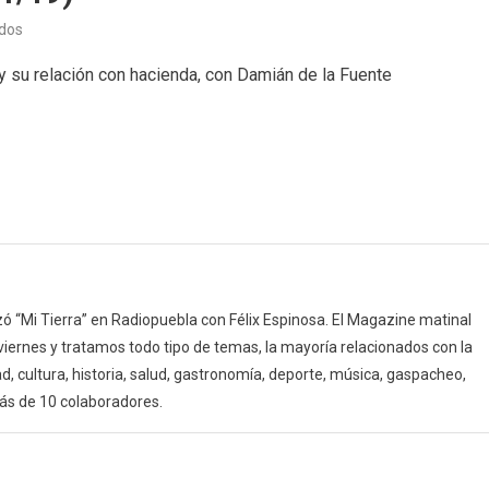
en
dos
Con
y su relación con hacienda, con Damián de la Fuente
un
par
de
pelotas
(28/01/19)
 “Mi Tierra” en Radiopuebla con Félix Espinosa. El Magazine matinal
 viernes y tratamos todo tipo de temas, la mayoría relacionados con la
d, cultura, historia, salud, gastronomía, deporte, música, gaspacheo,
ás de 10 colaboradores.