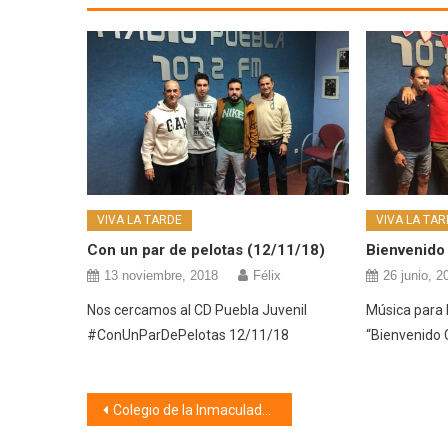
VIVA LA TARDE
VIVA LA TAR
Con un par de pelotas (12/11/18)
Bienvenido
13 noviembre, 2018
Félix
26 junio, 2
Nos cercamos al CD Puebla Juvenil
Música para 
#ConUnParDePelotas 12/11/18
“Bienvenido 
Navegación
Colegio de la Inmaculada (28/01/19)