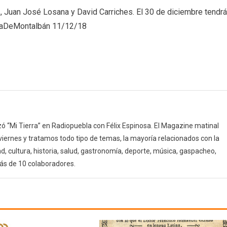
Acto
, Juan José Losana y David Carriches. El 30 de diciembre tendrá
a
blaDeMontalbán 11/12/18
favor
de
la
AECC
en
La
Puebla
de
 “Mi Tierra” en Radiopuebla con Félix Espinosa. El Magazine matinal
Montalbán
 viernes y tratamos todo tipo de temas, la mayoría relacionados con la
(11/12/18)
d, cultura, historia, salud, gastronomía, deporte, música, gaspacheo,
ás de 10 colaboradores.