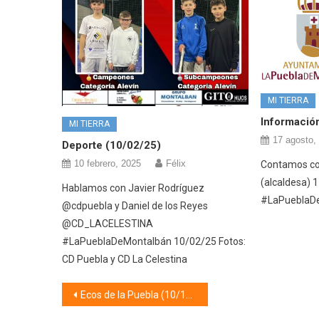
MI TIERRA
Informació
MI TIERRA
17 agosto,
Deporte (10/02/25)
10 febrero, 2025
Félix
Contamos co
(alcaldesa) 
Hablamos con Javier Rodríguez
#LaPueblaD
@cdpuebla y Daniel de los Reyes
@CD_LACELESTINA
#LaPueblaDeMontalbán 10/02/25 Fotos:
CD Puebla y CD La Celestina
Navegación
Ecos de la Puebla (10/12/18)