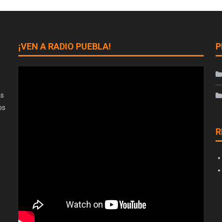
¡VEN A RADIO PUEBLA!
P
as
os
R