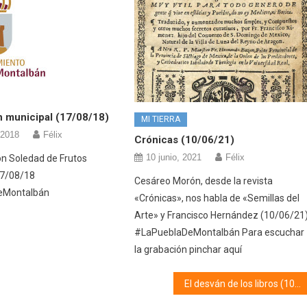
n municipal (17/08/18)
MI TIERRA
 2018
Félix
Crónicas (10/06/21)
10 junio, 2021
Félix
n Soledad de Frutos
17/08/18
Cesáreo Morón, desde la revista
eMontalbán
«Crónicas», nos habla de «Semillas del
Arte» y Francisco Hernández (10/06/21
#LaPueblaDeMontalbán Para escuchar
la grabación pinchar aquí
El desván de los libros (10/12/18)