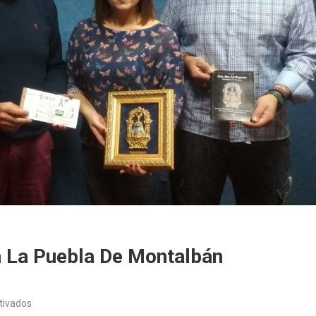
 La Puebla De Montalbán
en
tivados