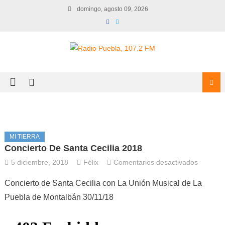
Skip
domingo, agosto 09, 2026
to
content
MI TIERRA
Concierto De Santa Cecilia 2018
en
5 diciembre, 2018
Félix
Comentarios desactivados
Conciert
Concierto de Santa Cecilia con La Unión Musical de La
de
Puebla de Montalbán 30/11/18
Santa
Cecilia
2018