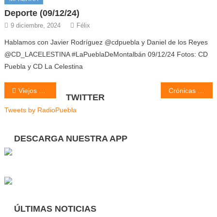
Deporte (09/12/24)
9 diciembre, 2024
Félix
Hablamos con Javier Rodríguez @cdpuebla y Daniel de los Reyes
@CD_LACELESTINA #LaPueblaDeMontalbán 09/12/24 Fotos: CD
Puebla y CD La Celestina
Navegación
Viejos sueños (04/12/18)
Crónicas (05/12/18)
TWITTER
de
Tweets by RadioPuebla
entradas
DESCARGA NUESTRA APP
ÚLTIMAS NOTICIAS