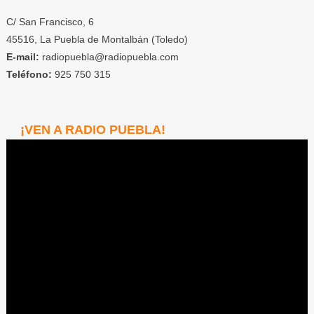
C/ San Francisco, 6
45516, La Puebla de Montalbán (Toledo)
E-mail:
radiopuebla@radiopuebla.com
Teléfono:
925 750 315
¡VEN A RADIO PUEBLA!