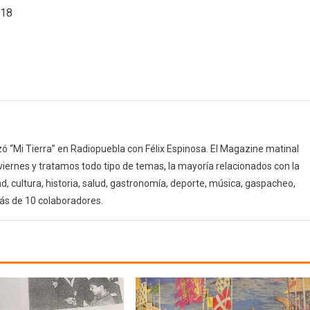
/18
la
mujer
(21/11/18)
 “Mi Tierra” en Radiopuebla con Félix Espinosa. El Magazine matinal
 viernes y tratamos todo tipo de temas, la mayoría relacionados con la
d, cultura, historia, salud, gastronomía, deporte, música, gaspacheo,
ás de 10 colaboradores.