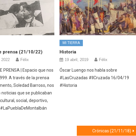
MI TIERRA
e prensa (21/10/22)
Historia
, 2022
Félix
19 abril, 2019
Félix
 PRENSA | Espacio que nos
Óscar Luengo nos habla sobre
1999. A través de la prensa
#LasCruzadas #IICruzada 16/04/19
ento, Soledad Barroso, nos
#Historia
s noticias que se publicaban
ultural, social, deportivo,
 #LaPueblaDeMontalbán
Crónicas (21/11/18)