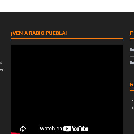
¡VEN A RADIO PUEBLA!
P
as
os
R