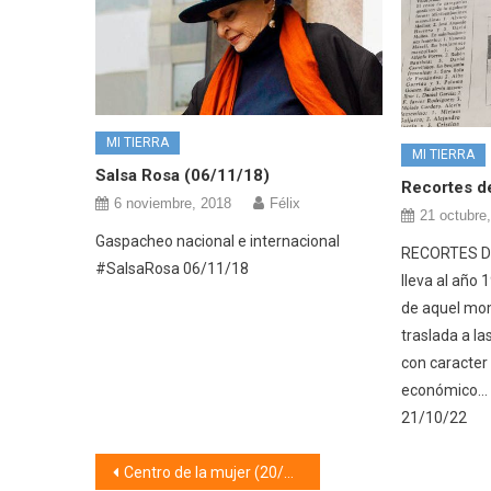
MI TIERRA
MI TIERRA
Salsa Rosa (06/11/18)
Recortes d
6 noviembre, 2018
Félix
21 octubre
Gaspacheo nacional e internacional
RECORTES DE
#SalsaRosa 06/11/18
lleva al año 
de aquel mom
traslada a la
con caracter c
económico…
21/10/22
Navegación
Centro de la mujer (20/11/18)