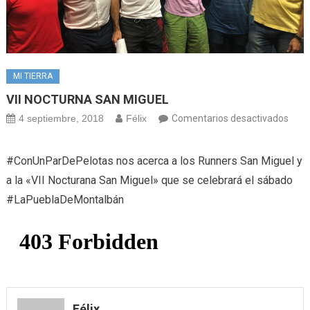
MI TIERRA
VII NOCTURNA SAN MIGUEL
en
4 septiembre, 2018
Félix
Comentarios desactivados
VII
NOC
#ConUnParDePelotas nos acerca a los Runners San Miguel y
SAN
a la «VII Nocturana San Miguel» que se celebrará el sábado
MIGU
#LaPueblaDeMontalbán
Félix