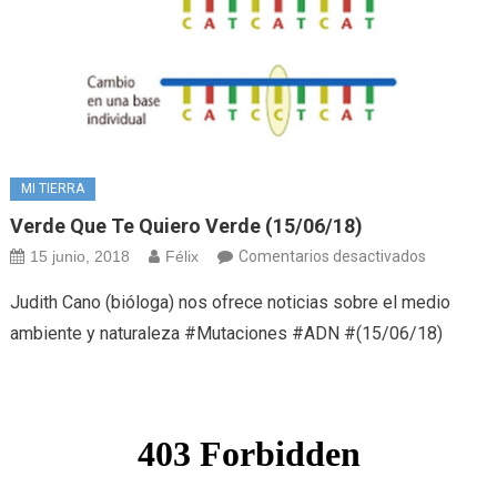
MI TIERRA
Verde Que Te Quiero Verde (15/06/18)
en
15 junio, 2018
Félix
Comentarios desactivados
Verde
Judith Cano (bióloga) nos ofrece noticias sobre el medio
que
ambiente y naturaleza #Mutaciones #ADN #(15/06/18)
te
quiero
verde
(15/06/18