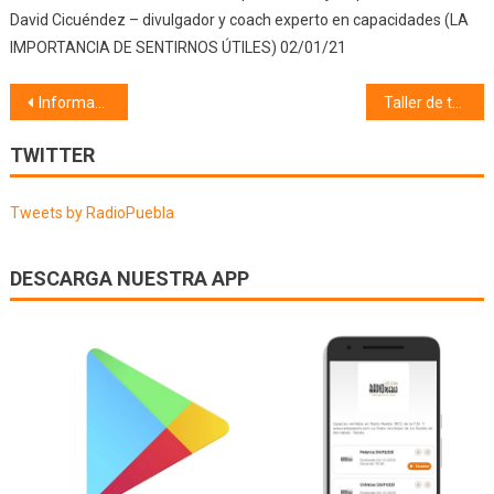
David Cicuéndez – divulgador y coach experto en capacidades (LA
IMPORTANCIA DE SENTIRNOS ÚTILES) 02/01/21
Navegación
Información municipal (15/06/18)
Taller de trajes tradicionales (18/06/18)
de
TWITTER
entradas
Tweets by RadioPuebla
DESCARGA NUESTRA APP