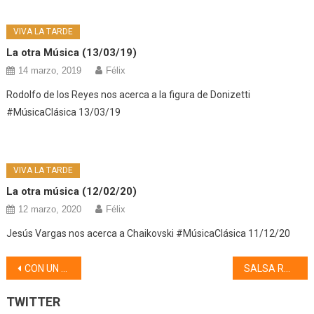
VIVA LA TARDE
La otra Música (13/03/19)
14 marzo, 2019
Félix
Rodolfo de los Reyes nos acerca a la figura de Donizetti
#MúsicaClásica 13/03/19
VIVA LA TARDE
La otra música (12/02/20)
12 marzo, 2020
Félix
Jesús Vargas nos acerca a Chaikovski #MúsicaClásica 11/12/20
Navegación
CON UN PAR DE PELOTAS (28/05/18)
SALSA ROSA (29/05/18)
de
TWITTER