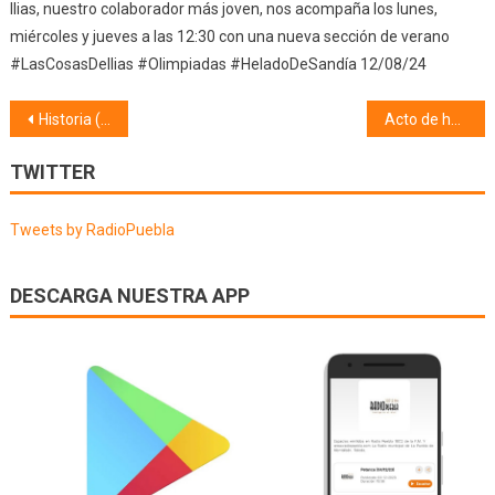
Ilias, nuestro colaborador más joven, nos acompaña los lunes,
miércoles y jueves a las 12:30 con una nueva sección de verano
#LasCosasDeIlias #Olimpiadas #HeladoDeSandía 12/08/24
Navegación
Historia (21/05/18)
Acto de homenaje a la enseñanza y antiguos directores de colegios de La Puebla de Montalbán (20/05/18)
de
TWITTER
entradas
Tweets by RadioPuebla
DESCARGA NUESTRA APP