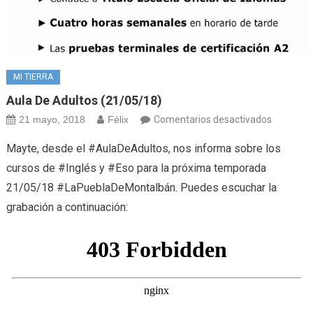
MI TIERRA
Aula De Adultos (21/05/18)
en
21 mayo, 2018
Félix
Comentarios desactivados
Aula
Mayte, desde el #AulaDeAdultos, nos informa sobre los
de
cursos de #Inglés y #Eso para la próxima temporada
adultos
21/05/18 #LaPueblaDeMontalbán. Puedes escuchar la
(21/05/1
grabación a continuación: