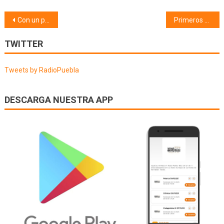
Navegación
Con un par de pelotas (10/03/26)
Primeros Auxilios (10/03/26)
de
TWITTER
entradas
Tweets by RadioPuebla
DESCARGA NUESTRA APP