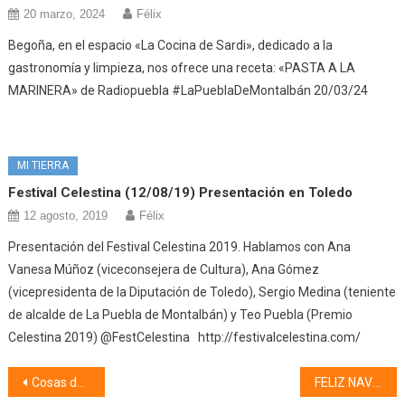
20 marzo, 2024
Félix
Begoña, en el espacio «La Cocina de Sardi», dedicado a la
gastronomía y limpieza, nos ofrece una receta: «PASTA A LA
MARINERA» de Radiopuebla #LaPueblaDeMontalbán 20/03/24
MI TIERRA
Festival Celestina (12/08/19) Presentación en Toledo
12 agosto, 2019
Félix
Presentación del Festival Celestina 2019. Hablamos con Ana
Vanesa Múñoz (viceconsejera de Cultura), Ana Gómez
(vicepresidenta de la Diputación de Toledo), Sergio Medina (teniente
de alcalde de La Puebla de Montalbán) y Teo Puebla (Premio
Celestina 2019) @FestCelestina http://festivalcelestina.com/
Navegación
Cosas de mi pueblo, Coplillas y Apodos (23/12/25)
FELIZ NAVIDAD