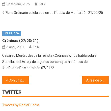
22 febrero, 2025
Félix
#PlenoOrdinario celebrado en La Puebla de Montalbán 21/02/25
MI TIERRA
Crónicas (07/03/21)
8 abril, 2021
Félix
Cesáreo Morón, desde la revista «Crónicas», nos habla sobre
Semillas del Arte y de algunos personajes históricos de
#LaPueblaDeMontalbán 07/04/21
Navegación
Con un par de pelotas (01/12/25)
Aires de pueblo (02/12/25)
de
TWITTER
entradas
Tweets by RadioPuebla