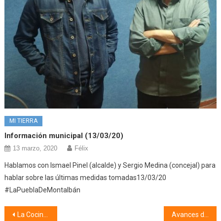
MI TIERRA
Información municipal (13/03/20)
13 marzo, 2020
Félix
Hablamos con Ismael Pinel (alcalde) y Sergio Medina (concejal) para
hablar sobre las últimas medidas tomadas13/03/20
#LaPueblaDeMontalbán
Navegación
La Cocina de Sardi (05/11/25)
Avances de la Ciencia (06/11/25)