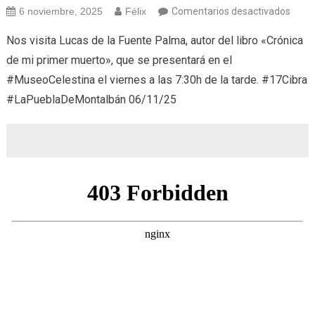
en
6 noviembre, 2025
Félix
Comentarios desactivados
Cróni
Nos visita Lucas de la Fuente Palma, autor del libro «Crónica
de
de mi primer muerto», que se presentará en el
mi
#MuseoCelestina el viernes a las 7:30h de la tarde. #17Cibra
prime
#LaPueblaDeMontalbán 06/11/25
muer
(06/1