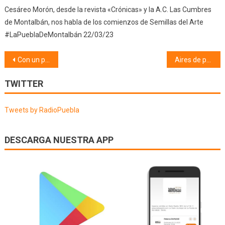
Cesáreo Morón, desde la revista «Crónicas» y la A.C. Las Cumbres
de Montalbán, nos habla de los comienzos de Semillas del Arte
#LaPueblaDeMontalbán 22/03/23
Navegación
Con un par de pelotas (06/10/25)
Aires de pueblo (07/10/25)
de
TWITTER
entradas
Tweets by RadioPuebla
DESCARGA NUESTRA APP