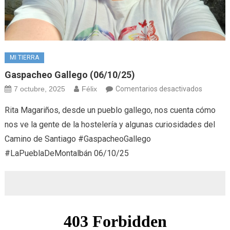
MI TIERRA
Gaspacheo Gallego (06/10/25)
en
7 octubre, 2025
Félix
Comentarios desactivados
Gaspac
Rita Magariños, desde un pueblo gallego, nos cuenta cómo
gallego
nos ve la gente de la hostelería y algunas curiosidades del
(06/10/
Camino de Santiago #GaspacheoGallego
#LaPueblaDeMontalbán 06/10/25