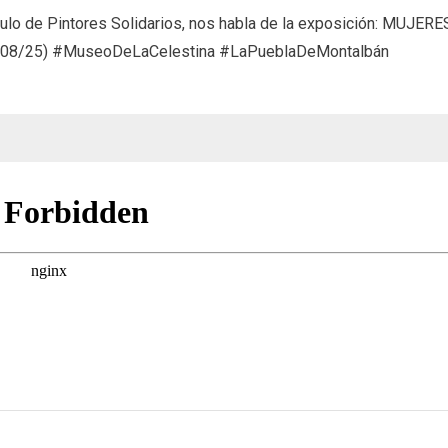
MUJERES
culo de Pintores Solidarios, nos habla de la exposición: MUJERE
EXCEPCIONALES,
08/25) #MuseoDeLaCelestina #LaPueblaDeMontalbán
SU
HISTORIA
Y
SU
LEGADO
(01/08/25)