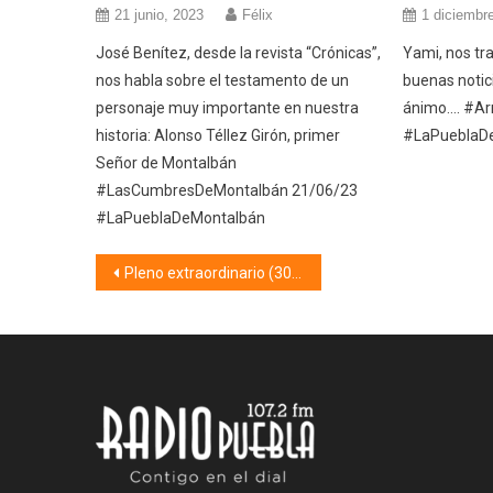
21 junio, 2023
Félix
1 diciembr
José Benítez, desde la revista “Crónicas”,
Yami, nos tr
nos habla sobre el testamento de un
buenas notici
personaje muy importante en nuestra
ánimo…. #A
historia: Alonso Téllez Girón, primer
#LaPueblaD
Señor de Montalbán
#LasCumbresDeMontalbán 21/06/23
#LaPueblaDeMontalbán
Navegación
Pleno extraordinario (30/07/25)
de
entradas