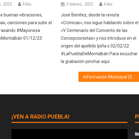
e, 2023
Félix
3 febrero, 2022
Félix
ae buenas vibraciones,
José Benítez, desde la revista
as, canciones para subir el
«Crónicas», nos sigue hablando sobre el
rrasando #Mayonesa
«V Centenario del Convento de las
eMontalbán 01/12/23
Concepcionistas» y nos introduce en el
origen del apellido Ipiña s 02/02/22
#LaPueblaDeMontalbán Para escuchar
la grabación pinchar aquí
Información Municipal (01/09/25)
¡VEN A RADIO PUEBLA!
P