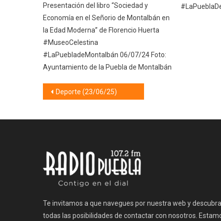
Presentación del libro “Sociedad y
#LaPueblaD
Economía en el Señorio de Montalbán en
la Edad Moderna” de Florencio Huerta
#MuseoCelestina
#LaPuebladeMontalbán 06/07/24 Foto:
Ayuntamiento de la Puebla de Montalbán
Navegación
Deporte (23/06/25)
de
entradas
Te invitamos a que navegues por nuestra web y descubr
todas las posibilidades de contactar con nosotros. Estam