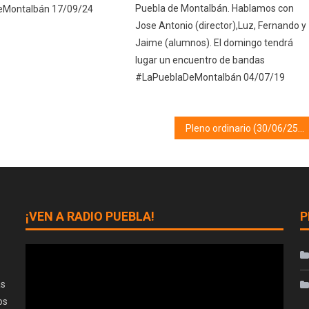
Puebla de Montalbán. Hablamos con
eMontalbán 17/09/24
Jose Antonio (director),Luz, Fernando y
Jaime (alumnos). El domingo tendrá
lugar un encuentro de bandas
#LaPueblaDeMontalbán 04/07/19
Pleno ordinario (30/06/25)
¡VEN A RADIO PUEBLA!
P
as
os