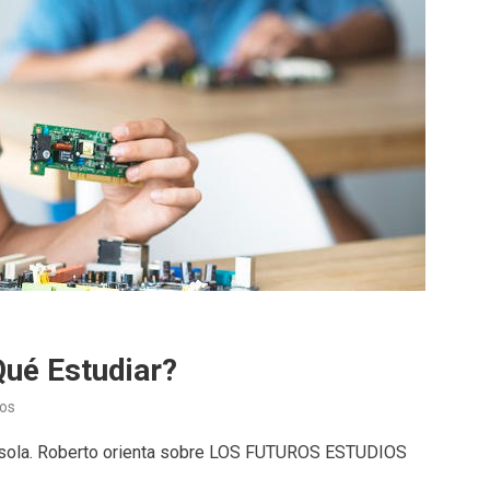
Qué Estudiar?
en
os
Conexión
sasola. Roberto orienta sobre LOS FUTUROS ESTUDIOS
Tech
(27/06/25)