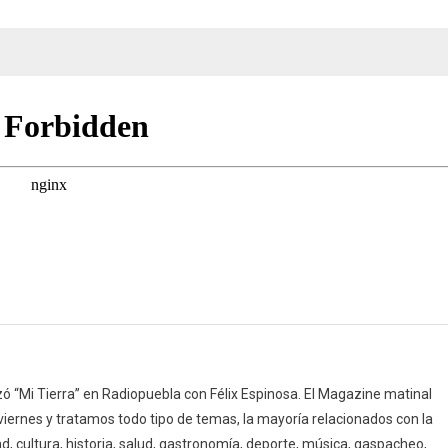
¿Qué
estudiar?
 “Mi Tierra” en Radiopuebla con Félix Espinosa. El Magazine matinal
 viernes y tratamos todo tipo de temas, la mayoría relacionados con la
d, cultura, historia, salud, gastronomía, deporte, música, gaspacheo,