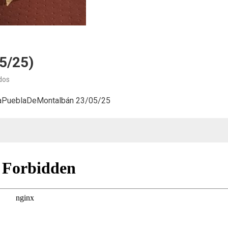
5/25)
en
dos
Información
#LaPueblaDeMontalbán 23/05/25
municipal
(23/05/25)