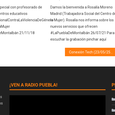
ecial con profesorado de
Damos la bienvenida a Rosalía Moreno
entros educativos
Madrid (Trabajadora Social del Centro d
cionalContraLaViolenciaDeGénero
la Mujer). Rosalía nos informa sobre los
aMujer
nuevos servicios que ofrecen
eMontalbán 21/11/18
#LaPueblaDeMontalbán 26/07/21 Para
escuchar la grabación pinchar aquí
Conexión Tech (23/05/25) SMARTWHACH
¡VEN A RADIO PUEBLA!
P
as
os