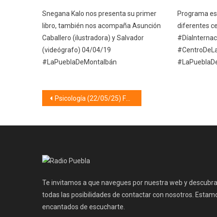
Snegana Kalo nos presenta su primer
Programa esp
libro, también nos acompaña Asunción
diferentes c
Caballero (ilustradora) y Salvador
#DíaInterna
(videógrafo) 04/04/19
#CentroDeL
#LaPueblaDeMontalbán
#LaPueblaD
Navegación
Psicología (22/05/25) FRUSTRACIÓN
de
entradas
Te invitamos a que navegues por nuestra web y descubr
todas las posibilidades de contactar con nosotros. Estam
encantados de escucharte.