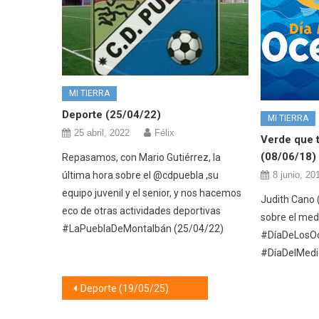
MI TIERRA
Deporte (25/04/22)
MI TIERRA
25 abril, 2022
Félix
Verde que t
(08/06/18)
Repasamos, con Mario Gutiérrez, la
última hora sobre el @cdpuebla ,su
8 junio, 20
equipo juvenil y el senior, y nos hacemos
Judith Cano (
eco de otras actividades deportivas
sobre el med
#LaPueblaDeMontalbán (25/04/22)
#DíaDeLosO
#DíaDelMedi
Navegación
Deporte (19/05/25)
de