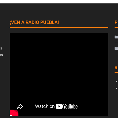
¡VEN A RADIO PUEBLA!
P
as
os
R