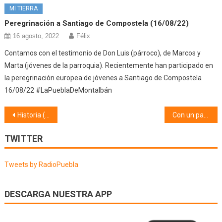
MI TIERRA
Peregrinación a Santiago de Compostela (16/08/22)
16 agosto, 2022
Félix
Contamos con el testimonio de Don Luis (párroco), de Marcos y
Marta (jóvenes de la parroquia). Recientemente han participado en
la peregrinación europea de jóvenes a Santiago de Compostela
16/08/22 #LaPueblaDeMontalbán
Navegación
Historia (31/03/25)
Con un par de pelotas (30/03/25)
de
TWITTER
entradas
Tweets by RadioPuebla
DESCARGA NUESTRA APP