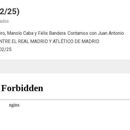
02/25)
en
vados
Con
ro, Manolo Caba y Félix Bandera. Contamos con Juan Antonio
un
BI ENTRE EL REAL MADRID Y ATLÉTICO DE MADRID
par
02/25
de
pelotas
(10/02/25)