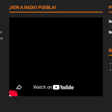
¡VEN A RADIO PUEBLA!
P
as
os
R