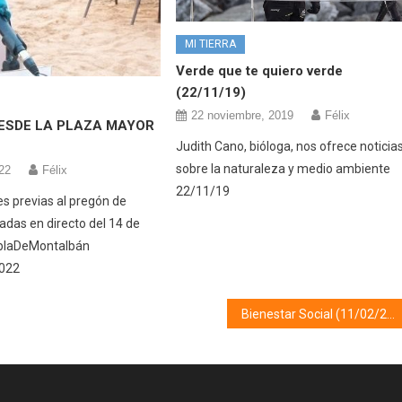
MI TIERRA
Verde que te quiero verde
(22/11/19)
22 noviembre, 2019
Félix
ESDE LA PLAZA MAYOR
Judith Cano, bióloga, nos ofrece noticia
sobre la naturaleza y medio ambiente
022
Félix
22/11/19
es previas al pregón de
zadas en directo del 14 de
eblaDeMontalbán
022
Bienestar Social (11/02/25)