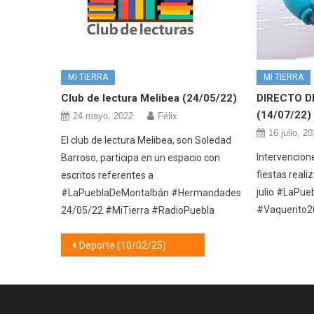
MI TIERRA
MI TIERRA
DIRECTO D
Club de lectura Melibea (24/05/22)
(14/07/22)
24 mayo, 2022
Félix
16 julio, 2
El club de lectura Melibea, son Soledad
Intervencion
Barroso, participa en un espacio con
fiestas reali
escritos referentes a
julio #LaPu
#LaPueblaDeMontalbán #Hermandades
#Vaquerito2
24/05/22 #MiTierra #RadioPuebla
Navegación
Deporte (10/02/25)
de
entradas