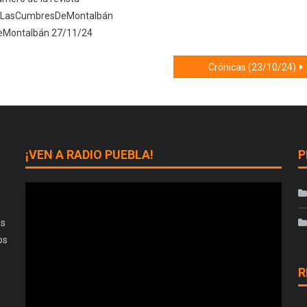
 #LasCumbresDeMontalbán
eMontalbán 27/11/24
Crónicas (23/10/24)
¡VEN A RADIO PUEBLA!
P
as
os
R