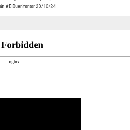
Cocina
 #ElBuenYantar 23/10/24
de
Sardi
(23/10/24)