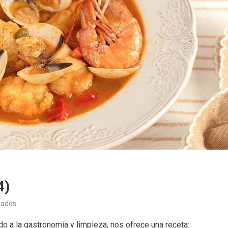
4)
en
vados
La
o a la gastronomía y limpieza, nos ofrece una receta: