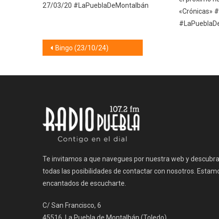
27/03/20 #LaPueblaDeMontalbán
«Crónicas»
#LaPueblaD
Navegación
Bingo (23/10/24)
de
entradas
Te invitamos a que navegues por nuestra web y descubr
todas las posibilidades de contactar con nosotros. Estam
encantados de escucharte.
C/ San Francisco, 6
45516, La Puebla de Montalbán (Toledo)