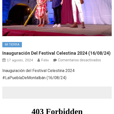
MI TIERRA
Inauguración Del Festival Celestina 2024 (16/08/24)
en
17 agosto, 2024
Félix
Comentarios desactivados
Inaugur
Inauguración del Festival Celestina 2024
del
#LaPueblaDeMontalbán (16/08/24)
Festival
Celesti
2024
(16/08/