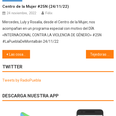
Centro de la Mujer #25N (24/11/22)
24 noviembre, 2022
Félix
Mercedes, Luly y Rosalía, desde el Centro de la Mujer, nos
acompañan en un programa especial con motivo del DÍA
«INTERNACIONAL CONTRA LA VIOLENCIA DE GÉNERO» #25N
#LaPueblaDeMontalbán 24/11/22
Navegación
Las cosas de Ilias (14/08/24)
Tejedoras de palabras #FestivalCelestina2024 (17/08/24)
de
TWITTER
entradas
Tweets by RadioPuebla
DESCARGA NUESTRA APP