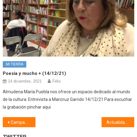
MI TIERRA
Poesía y mucho + (14/12/21)
14 diciembre, 2021
Félix
Almudena María Puebla nos ofrece un espacio dedicado al mundo
de la cultura. Entrevista a Maricruz Garrido 14/12/21 Para escuchar
la grabación pinchar aqui
Navegación
Campamento de Verano del AMPA La Celestina (01/08/24)
Actualidad taurina (06/08/24)
de
TWITTER