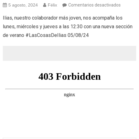
en
5 agosto, 2024
Félix
Comentarios desactivados
Las
Ilias, nuestro colaborador más joven, nos acompaña los
cosas
lunes, miércoles y jueves a las 12:30 con una nueva sección
de
de verano #LasCosasDeIlias 05/08/24
Ilias
(05/08/2