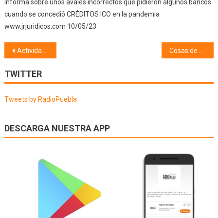
informa sobre unos avales incorrectos que pidieron algunos bancos
cuando se concedió CRÉDITOS ICO en la pandemia
www.jrjuridicos.com 10/05/23
Navegación
Actividades religiosas (01/07/24)
Cosas de mi pueblo, Coplillas y Apodos (02/07/24)
de
TWITTER
entradas
Tweets by RadioPuebla
DESCARGA NUESTRA APP